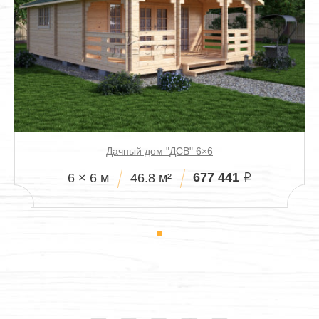
Дачный дом "ДСВ" 6×6
677 441
6 × 6 м
46.8 м²
i