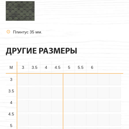
Плинтус 35 мм.
ДРУГИЕ РАЗМЕРЫ
M
3
3.5
4
4.5
5
5.5
6
3.5×
3
3×3
3×3.5
3×4
3×4.5
3×5
3×5.5
3×6
3.5×3
3.5
3.5
3.5×
3.5×
3.5×4
3.5×5
3.5×6
4×3
4×3.5
4×4
4×4.5
4.5
5.5
4
4.5×
4.5×
4.5×
4×5
4×5.5
4×6
4.5×3
4.5×4
4.5×5
3.5
4.5
5.5
4.5
4.5×6
5×3
5×3.5
5×4
5×4.5
5×5
5×5.5
5×6
5.5×3
5