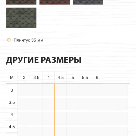
Плинтус 35 мм.
ДРУГИЕ РАЗМЕРЫ
M
3
3.5
4
4.5
5
5.5
6
3.5×
3
3×3
3×3.5
3×4
3×4.5
3×5
3×5.5
3×6
3.5×3
3.5
3.5
3.5×
3.5×
3.5×4
3.5×5
3.5×6
4×3
4×3.5
4×4
4×4.5
4.5
5.5
4
4.5×
4.5×
4.5×
4×5
4×5.5
4×6
4.5×3
4.5×4
4.5×5
3.5
4.5
5.5
4.5
4.5×6
5×3
5×3.5
5×4
5×4.5
5×5
5×5.5
5×6
5.5×3