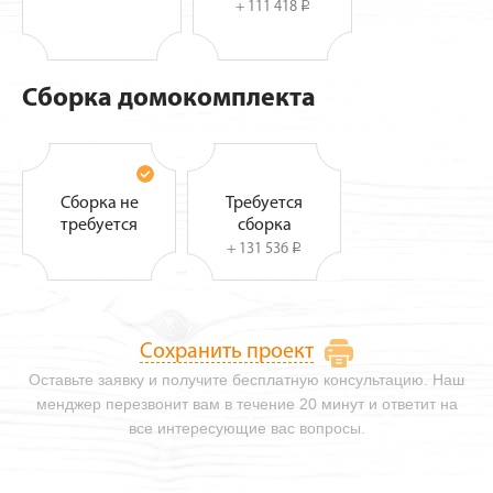
+ 111 418
i
Сборка домокомплекта
Сборка не
Требуется
требуется
сборка
+ 131 536
i
Сохранить проект
Оставьте заявку и получите бесплатную консультацию. Наш
менджер перезвонит вам в течение 20 минут и ответит на
все интересующие вас вопросы.