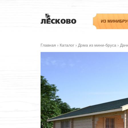
ИЗ МИНИБРУ
Главная
›
Каталог
›
Дома из мини-бруса
›
Дач
Садовые
Дачные
Гостевые