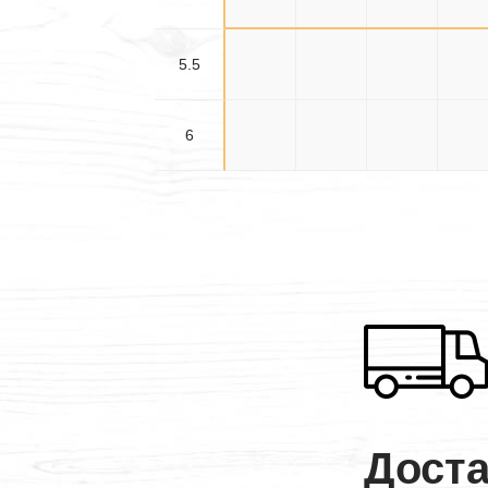
5.5
5.5×3
5.5×3.5
5.5×4
5.5×4
6
6×3
6×3.5
6×4
6×4.
Дост