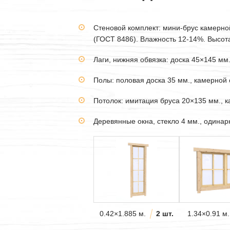
Стеновой комплект: мини-брус камерн
(ГОСТ 8486). Влажность 12-14%. Высота 
Лаги, нижняя обвязка: доска 45×145 мм
Полы: половая доска 35 мм., камерной 
Потолок: имитация бруса 20×135 мм., 
Деревянные окна, стекло 4 мм., одина
0.42×1.885 м.
2 шт.
1.34×0.91 м.