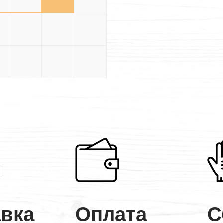
.5
5.5×5
5.5×5.5
5.5×6
5
6×5
6×5.5
6×6
авка
Оплата
С