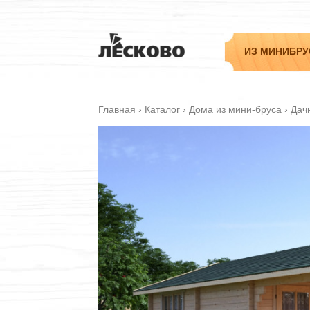
ИЗ МИНИБРУ
Главная
›
Каталог
›
Дома из мини-бруса
›
Дач
Садовые
Дачные
Гостевые