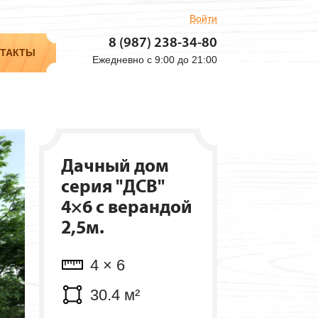
Войти
Объем: 7.5 м³
8 (987) 238-34-80
Мест: 3 шт.
ТАКТЫ
Ежедневно с 9:00 до 21:00
Дачный дом
серия "ДСВ"
4×6 с верандой
2,5м.
4 × 6
30.4 м²