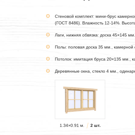
Стеновой комплект: мини-брус камерн
(ГОСТ 8486). Влажность 12-14%. Высота 
Лаги, нижняя обвязка: доска 45×145 мм
Полы: половая доска 35 мм., камерной 
Потолок: имитация бруса 20×135 мм., 
Деревянные окна, стекло 4 мм., одина
1.34×0.91 м.
2 шт.