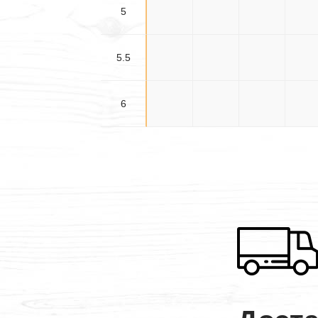
5
5×3
5×3.5
5×4
5×4.
5.5
5.5×3
5.5×3.5
5.5×4
5.5×4
6
6×3
6×3.5
6×4
6×4.