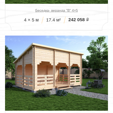
Беседка- веранда "В" 4×5
242 058
4 × 5 м
17.4 м²
i