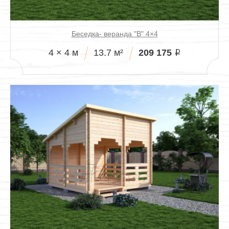
Беседка- веранда "В" 4×4
209 175
4 × 4 м
13.7 м²
i