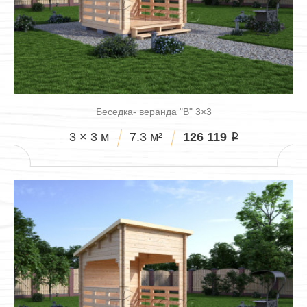
Павильоны
Беседка- веранда "В" 3×3
126 119
3 × 3 м
7.3 м²
i