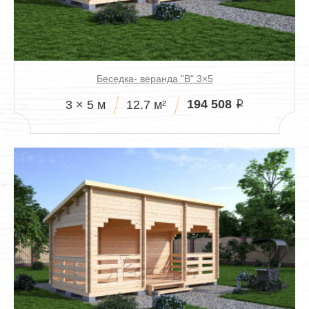
Беседка- веранда "В" 3×5
194 508
3 × 5 м
12.7 м²
i