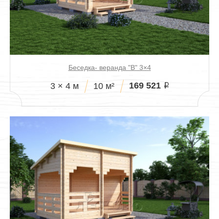
Беседка- веранда "В" 3×4
169 521
3 × 4 м
10 м²
i