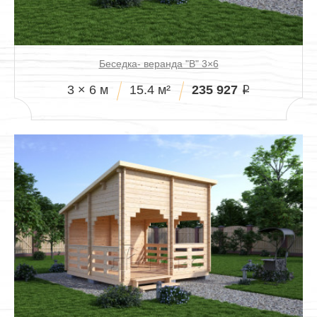
Беседка- веранда "В" 3×6
235 927
3 × 6 м
15.4 м²
i