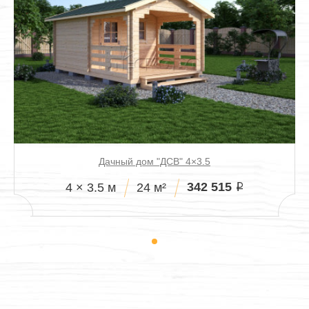
Дачный дом "ДСВ" 4×3.5
342 515
4 × 3.5 м
24 м²
i