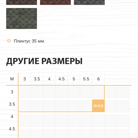
Плинтус 35 мм.
ДРУГИЕ РАЗМЕРЫ
M
3
3.5
4
4.5
5
5.5
6
3.5×
3
3×3
3×3.5
3×4
3×4.5
3×5
3×5.5
3×6
3.5×3
3.5
3.5
3.5×
3.5×
3.5×4
3.5×5
3.5×6
4×3
4×3.5
4×4
4×4.5
4.5
5.5
4
4.5×
4.5×
4.5×
4×5
4×5.5
4×6
4.5×3
4.5×4
4.5×5
3.5
4.5
5.5
4.5
4.5×6
5×3
5×3.5
5×4
5×4.5
5×5
5×5.5
5×6
5.5×3