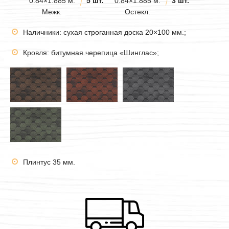
0.84×1.885 м.
5 шт.
0.84×1.885 м.
3 шт.
Межк.
Остекл.
Наличники: сухая строганная доска 20×100 мм.;
Кровля: битумная черепица «Шинглас»;
Плинтус 35 мм.