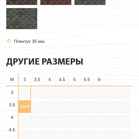
Плинтус 35 мм.
ДРУГИЕ РАЗМЕРЫ
M
3
3.5
4
4.5
5
5.5
6
3.5×
3
3×3
3×3.5
3×4
3×4.5
3×5
3×5.5
3×6
3.5×3
3.5
3.5
3.5×
3.5×
3.5×4
3.5×5
3.5×6
4×3
4×3.5
4×4
4×4.5
4.5
5.5
4
4.5×
4.5×
4.5×
4×5
4×5.5
4×6
4.5×3
4.5×4
4.5×5
3.5
4.5
5.5
4.5
4.5×6
5×3
5×3.5
5×4
5×4.5
5×5
5×5.5
5×6
5.5×3