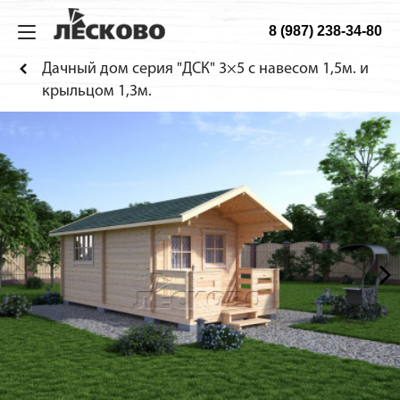
8 (987) 238-34-80
ИЗ МИНИБРУСА
ДОМА
ТЕХНОЛОГИЯ
О КОМПАНИИ
Дачный дом серия "ДСК" 3×5 с навесом 1,5м. и
Дома
Садовые
Технология
О компании
крыльцом 1,3м.
Бани
Дачные
Материалы
Строительство
Беседки
Гостевые
Конструкция
Как заказать
Домики для детей
Сборка дома
Веранды
Фотогалерея
Хоз. блоки
Садовая мебель
Будки для собак
Навесы для машин