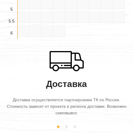
4.5×6
5×3
5×3.5
5×4
5×4.5
5×5
5×5.5
5×6
5.5×3
5
5.5×
5.5×
5.5×
5.5×4
5.5×5
5.5×6
6×3
6×3.5
6×4
3.5
4.5
5.5
5.5
6×4.5
6×5
6×5.5
6×6
6
Доставка
Доставка осуществляется партнерскими ТК по России.
Стоимость зависит от проекта и региона доставки. Возможен
самовывоз.