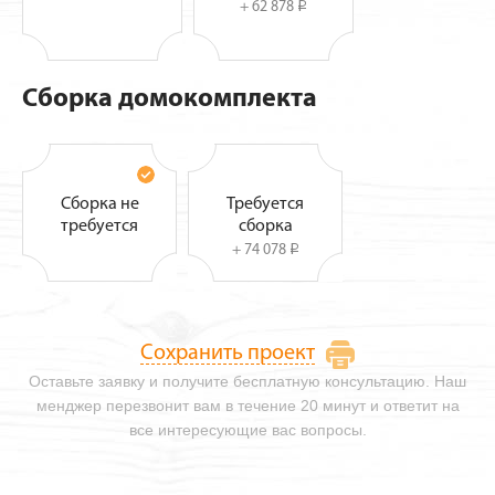
+ 62 878
i
Сборка домокомплекта
Сборка не
Требуется
требуется
сборка
+ 74 078
i
Сохранить проект
Оставьте заявку и получите бесплатную консультацию. Наш
менджер перезвонит вам в течение 20 минут и ответит на
все интересующие вас вопросы.