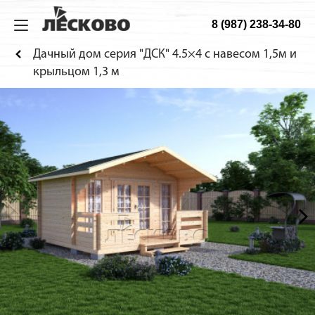
8 (987) 238-34-80
ИЗ МИНИБРУСА
ДОМА
ТЕХНОЛОГИЯ
О КОМПАНИИ
Дачный дом серия "ДСК" 4.5×4 с навесом 1,5м и
Дома
Садовые
Технология
О компании
крыльцом 1,3 м
Бани
Дачные
Материалы
Строительство
Беседки
Гостевые
Конструкция
Как заказать
Домики для детей
Сборка дома
Веранды
Фотогалерея
Хоз. блоки
Садовая мебель
Будки для собак
Навесы для машин