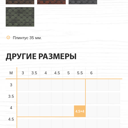
Плинтус 35 мм.
ДРУГИЕ РАЗМЕРЫ
M
3
3.5
4
4.5
5
5.5
6
3.5×
3
3×3
3×3.5
3×4
3×4.5
3×5
3×5.5
3×6
3.5×3
3.5
3.5
3.5×
3.5×
3.5×4
3.5×5
3.5×6
4×3
4×3.5
4×4
4×4.5
4.5
5.5
4
4.5×
4.5×
4.5×
4×5
4×5.5
4×6
4.5×3
4.5×4
4.5×5
3.5
4.5
5.5
4.5
4.5×6
5×3
5×3.5
5×4
5×4.5
5×5
5×5.5
5×6
5.5×3