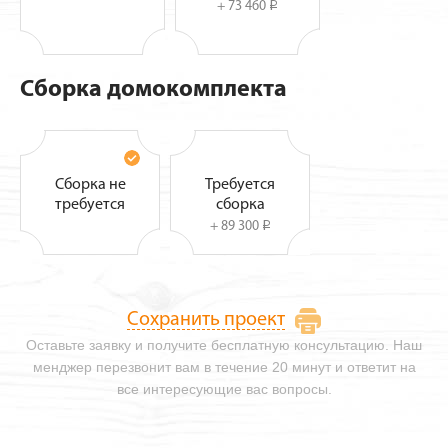
+ 73 460
i
Сборка домокомплекта
Сборка не
Требуется
требуется
сборка
+ 89 300
i
Сохранить проект
Оставьте заявку и получите бесплатную консультацию. Наш
менджер перезвонит вам в течение 20 минут и ответит на
все интересующие вас вопросы.