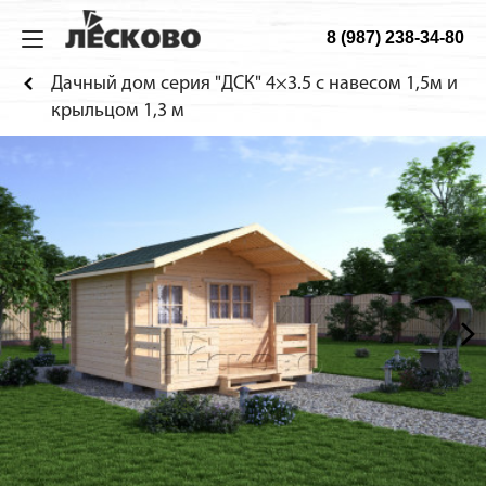
8 (987) 238-34-80
ИЗ МИНИБРУСА
ДОМА
ТЕХНОЛОГИЯ
О КОМПАНИИ
Дачный дом серия "ДСК" 4×3.5 с навесом 1,5м и
Дома
Садовые
Технология
О компании
крыльцом 1,3 м
Бани
Дачные
Материалы
Строительство
Беседки
Гостевые
Конструкция
Как заказать
Домики для детей
Сборка дома
Веранды
Фотогалерея
Хоз. блоки
Садовая мебель
Будки для собак
Навесы для машин