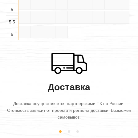
4.5×6
5×3
5×3.5
5×4
5×4.5
5×5
5×5.5
5×6
5.5×3
5
5.5×
5.5×
5.5×
5.5×4
5.5×5
5.5×6
6×3
6×3.5
6×4
3.5
4.5
5.5
5.5
6×4.5
6×5
6×5.5
6×6
6
Доставка
Доставка осуществляется партнерскими ТК по России.
Стоимость зависит от проекта и региона доставки. Возможен
самовывоз.