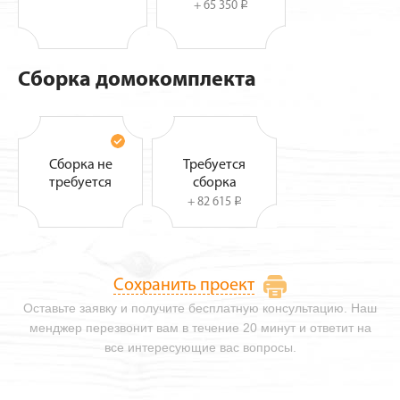
+ 65 350
i
Сборка домокомплекта
Сборка не
Требуется
требуется
сборка
+ 82 615
i
Сохранить проект
Оставьте заявку и получите бесплатную консультацию. Наш
менджер перезвонит вам в течение 20 минут и ответит на
все интересующие вас вопросы.