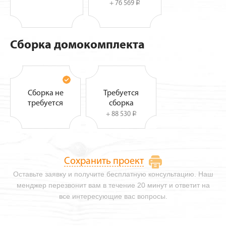
+ 76 569
i
Сборка домокомплекта
Сборка не
Требуется
требуется
сборка
+ 88 530
i
Сохранить проект
Оставьте заявку и получите бесплатную консультацию. Наш
менджер перезвонит вам в течение 20 минут и ответит на
все интересующие вас вопросы.