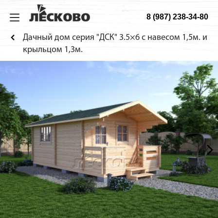
8 (987) 238-34-80
ИЗ МИНИБРУСА
ДОМА
ТЕХНОЛОГИЯ
О КОМПАНИИ
Дачный дом серия "ДСК" 3.5×6 с навесом 1,5м. и
Дома
Садовые
Технология
О компании
крыльцом 1,3м.
Бани
Дачные
Материалы
Строительство
Беседки
Гостевые
Конструкция
Как заказать
Домики для детей
Сборка дома
Веранды
Фотогалерея
Хоз. блоки
Садовая мебель
Будки для собак
Навесы для машин