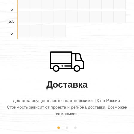
4.5×6
5×3
5×3.5
5×4
5×4.5
5×5
5×5.5
5×6
5.5×3
5
5.5×
5.5×
5.5×
5.5×4
5.5×5
5.5×6
6×3
6×3.5
6×4
3.5
4.5
5.5
5.5
6×4.5
6×5
6×5.5
6×6
6
Доставка
Доставка осуществляется партнерскими ТК по России.
Стоимость зависит от проекта и региона доставки. Возможен
самовывоз.