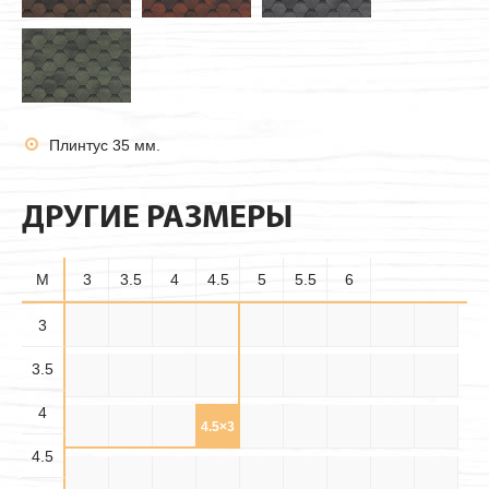
Плинтус 35 мм.
ДРУГИЕ РАЗМЕРЫ
M
3
3.5
4
4.5
5
5.5
6
3.5×
3
3×3
3×3.5
3×4
3×4.5
3×5
3×5.5
3×6
3.5×3
3.5
3.5
3.5×
3.5×
3.5×4
3.5×5
3.5×6
4×3
4×3.5
4×4
4×4.5
4.5
5.5
4
4.5×
4.5×
4.5×
4×5
4×5.5
4×6
4.5×3
4.5×4
4.5×5
3.5
4.5
5.5
4.5
4.5×6
5×3
5×3.5
5×4
5×4.5
5×5
5×5.5
5×6
5.5×3