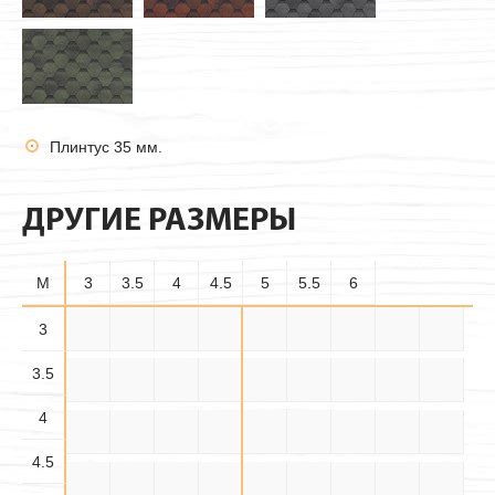
Плинтус 35 мм.
ДРУГИЕ РАЗМЕРЫ
M
3
3.5
4
4.5
5
5.5
6
3.5×
3
3×3
3×3.5
3×4
3×4.5
3×5
3×5.5
3×6
3.5×3
3.5
3.5
3.5×
3.5×
3.5×4
3.5×5
3.5×6
4×3
4×3.5
4×4
4×4.5
4.5
5.5
4
4.5×
4.5×
4.5×
4×5
4×5.5
4×6
4.5×3
4.5×4
4.5×5
3.5
4.5
5.5
4.5
4.5×6
5×3
5×3.5
5×4
5×4.5
5×5
5×5.5
5×6
5.5×3