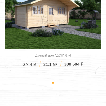
Дачный дом "ДСН" 6×4
380 504
6 × 4 м
21.1 м²
i