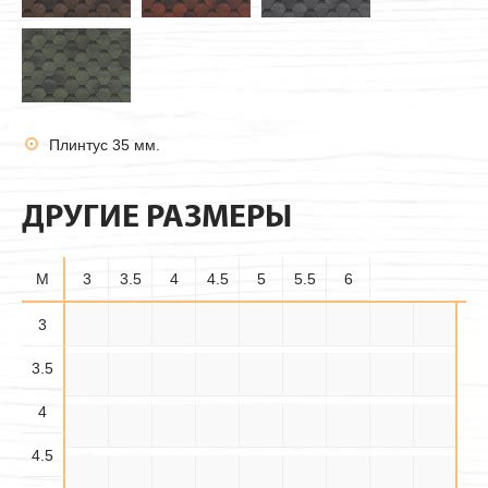
Плинтус 35 мм.
ДРУГИЕ РАЗМЕРЫ
M
3
3.5
4
4.5
5
5.5
6
3.5×
3
3×3
3×3.5
3×4
3×4.5
3×5
3×5.5
3×6
3.5×3
3.5
3.5
3.5×
3.5×
3.5×4
3.5×5
3.5×6
4×3
4×3.5
4×4
4×4.5
4.5
5.5
4
4.5×
4.5×
4.5×
4×5
4×5.5
4×6
4.5×3
4.5×4
4.5×5
3.5
4.5
5.5
4.5
4.5×6
5×3
5×3.5
5×4
5×4.5
5×5
5×5.5
5×6
5.5×3