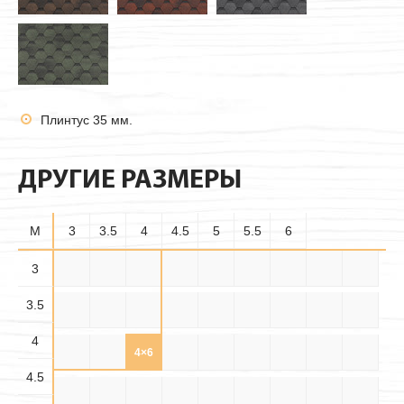
Плинтус 35 мм.
ДРУГИЕ РАЗМЕРЫ
M
3
3.5
4
4.5
5
5.5
6
3.5×
3
3×3
3×3.5
3×4
3×4.5
3×5
3×5.5
3×6
3.5×3
3.5
3.5
3.5×
3.5×
3.5×4
3.5×5
3.5×6
4×3
4×3.5
4×4
4×4.5
4.5
5.5
4
4.5×
4.5×
4.5×
4×5
4×5.5
4×6
4.5×3
4.5×4
4.5×5
3.5
4.5
5.5
4.5
4.5×6
5×3
5×3.5
5×4
5×4.5
5×5
5×5.5
5×6
5.5×3