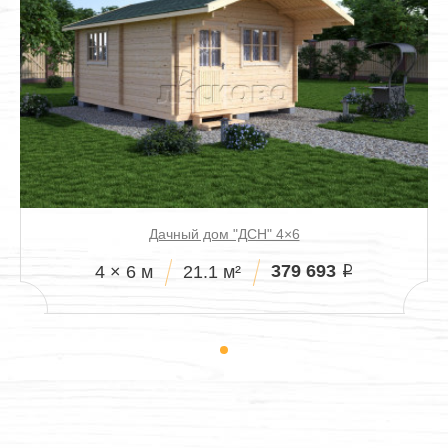
Дачный дом "ДСН" 4×6
379 693
4 × 6 м
21.1 м²
i