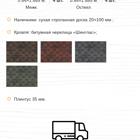
0.84×1.885 м.
4 шт.
0.84×1.885 м.
4 шт.
Межк.
Остекл.
Наличники: сухая строганная доска 20×100 мм.;
Кровля: битумная черепица «Шинглас»;
Плинтус 35 мм.