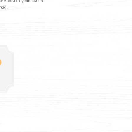
симости от условий на
ке).