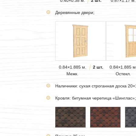
0.40×0.38 м.
2 шт.
0.87×1.17 м.
Деревянные двери;
0.84×1.885 м.
2 шт.
0.84×1.885 м
Межк.
Остекл.
Наличники: сухая строганная доска 20×
Кровля: битумная черепица «Шинглас»;