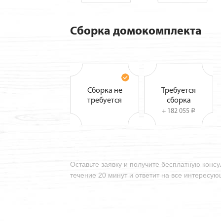
Сборка домокомплекта
Сборка не
Требуется
требуется
сборка
+ 182 055
i
Оставьте заявку и получите бесплатную конс
течение 20 минут и ответит на все интересу