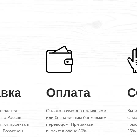
авка
Оплата
С
твляется
Оплата возможна наличными
Вы м
 по России.
или безналичным банковским
само
т от проекта и
переводом. При заказе
помо
и. Возможен
вносится аванс 50%.
25% 