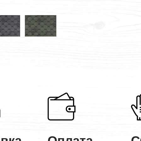
авка
Оплата
С