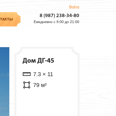
Войти
Объем: 17.21 м³
8 (987) 238-34-80
ТАКТЫ
Ежедневно с 9:00 до 21:00
Дом ДГ-45
7.3 × 11
79 м²