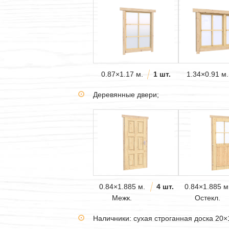
0.87×1.17 м.
1 шт.
1.34×0.91 м.
Деревянные двери;
0.84×1.885 м.
4 шт.
0.84×1.885 м
Межк.
Остекл.
Наличники: сухая строганная доска 20×