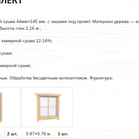
ЛЕКТ
ой сушки
44мм
×145 мм. с чашами под проект. Материал дерева — е
ысота стен 2,16 м.;
. камерной сушки 12-16%;
сушки;
камерной сушки;
рные. Обработка бесцветным антисептиком. Фурнитура;
.
2 шт.
0.87×0.78 м.
1 шт.