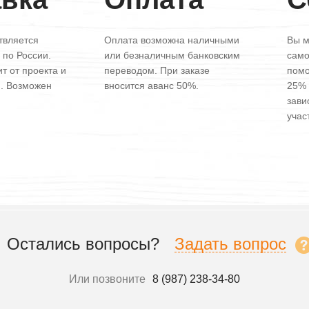
твляется
Оплата возможна наличными
Вы м
 по России.
или безналичным банковским
само
т от проекта и
переводом. При заказе
помо
и. Возможен
вносится аванс 50%.
25% 
зави
участ
Остались вопросы?
Задать вопрос
Или позвоните
8 (987) 238-34-80