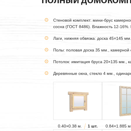
ПОЛНЫЙ ДОМОКОМП
Стеновой комплект: мини-брус камерн
сосна (ГОСТ 8486). Влажность 12-16%. В
Лаги, нижняя обвязка: доска 45×145 мм
Полы: половая доска 35 мм., камерной 
Потолок: имитация бруса 20×135 мм., 
Деревянные окна, стекло 4 мм., одина
0.40×0.38 м.
1 шт.
0.84×1.885 м