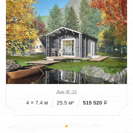
Дом ДГ-22
515 520
4 × 7.4 м
25.5 м²
i