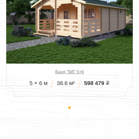
Баня "БВ" 5×6
598 479
5 × 6 м
38.6 м²
i