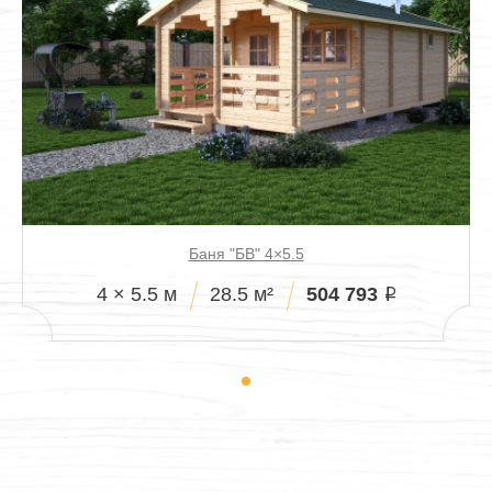
Баня "БВ" 4×5.5
504 793
4 × 5.5 м
28.5 м²
i