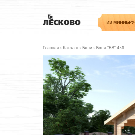
ИЗ МИНИБРУ
Главная
›
Каталог
›
Бани
›
Баня "БВ" 4×6
Садовые
Дачные
Гостевые