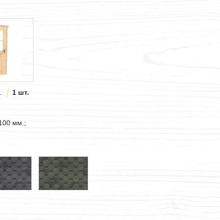
.
1 шт.
100 мм.;