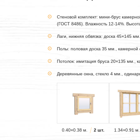
Стеновой комплект: мини-брус камерн
(ГОСТ 8486). Влажность 12-14%. Высота 
Лаги, нижняя обвязка: доска 45×145 мм
Полы: половая доска 35 мм., камерной 
Потолок: имитация бруса 20×135 мм., 
Деревянные окна, стекло 4 мм., одина
0.40×0.38 м.
2 шт.
1.34×0.91 м.