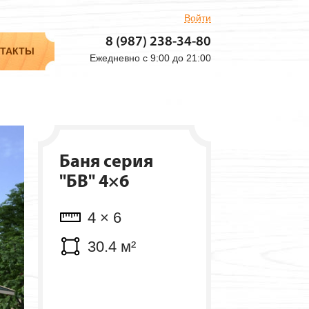
Войти
Объем: 8.3 м³
8 (987) 238-34-80
Мест: 4 шт.
ТАКТЫ
Ежедневно с 9:00 до 21:00
Баня серия
"БВ" 4×6
4 × 6
30.4 м²