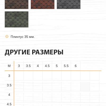
Плинтус 35 мм.
ДРУГИЕ РАЗМЕРЫ
M
3
3.5
4
4.5
5
5.5
6
3
3.5
4×4
4
4.5