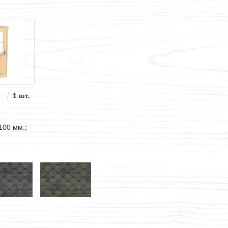
.
1 шт.
100 мм.;