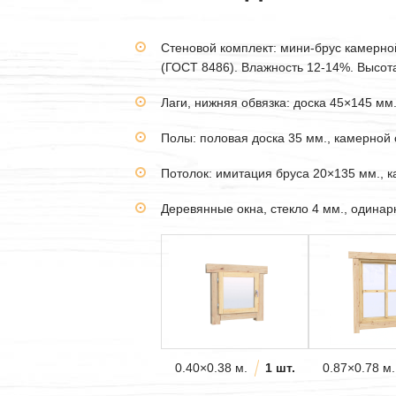
Стеновой комплект: мини-брус камерн
(ГОСТ 8486). Влажность 12-14%. Высота 
Лаги, нижняя обвязка: доска 45×145 мм
Полы: половая доска 35 мм., камерной 
Потолок: имитация бруса 20×135 мм., 
Деревянные окна, стекло 4 мм., одина
0.40×0.38 м.
1 шт.
0.87×0.78 м.