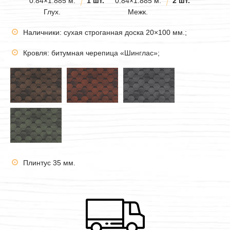
0.84×1.885 м.
1 шт.
0.84×1.885 м.
2 шт.
Глух.
Межк.
Наличники: сухая строганная доска 20×100 мм.;
Кровля: битумная черепица «Шинглас»;
Плинтус 35 мм.