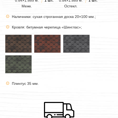
0.84×1.885 м.
1 шт.
0.84×1.885 м.
1 шт.
Межк.
Остекл.
Наличники: сухая строганная доска 20×100 мм.;
Кровля: битумная черепица «Шинглас»;
Плинтус 35 мм.