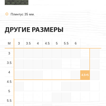
Плинтус 35 мм.
ДРУГИЕ РАЗМЕРЫ
M
3
3.5
4
4.5
5
5.5
6
3.5×
3
3×3
3×3.5
3×4
3×4.5
3×5
3×5.5
3×6
3.5
3.5
3.5×
3.5×
3.5×4
3.5×5
3.5×6
4×4
4×4.5
4.5
5.5
4
4.5×
4.5×
4×5
4×5.5
4×6
4.5×5
4.5
5.5
4.5
4.5×6
5×5
5×5.5
5×6
5
5.5×
5.5×6
5.5
5.5