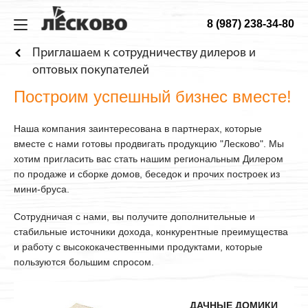
8 (987) 238-34-80
ИЗ МИНИБРУСА
ДОМА
ТЕХНОЛОГИЯ
О КОМПАНИИ
Приглашаем к сотрудничеству дилеров и
Дома
Садовые
Технология
О компании
оптовых покупателей
Бани
Дачные
Материалы
Строительство
Построим успешный бизнес вместе!
Беседки
Гостевые
Конструкция
Как заказать
Наша компания заинтересована в партнерах, которые
вместе с нами готовы продвигать продукцию "Лесково". Мы
Домики для детей
Сборка дома
хотим пригласить вас стать нашим региональным Дилером
Веранды
Фотогалерея
по продаже и сборке домов, беседок и прочих построек из
мини-бруса.
Хоз. блоки
Сотрудничая с нами, вы получите дополнительные и
Садовая мебель
стабильные источники дохода, конкурентные преимущества
и работу с высококачественными продуктами, которые
Будки для собак
пользуются большим спросом.
Навесы для машин
ДАЧНЫЕ ДОМИКИ