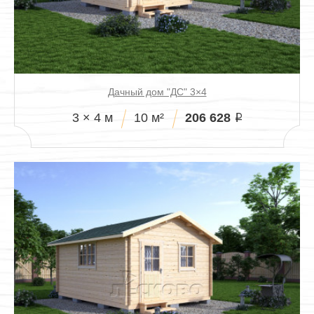
Дачный дом "ДС" 3×4
206 628
3 × 4 м
10 м²
i