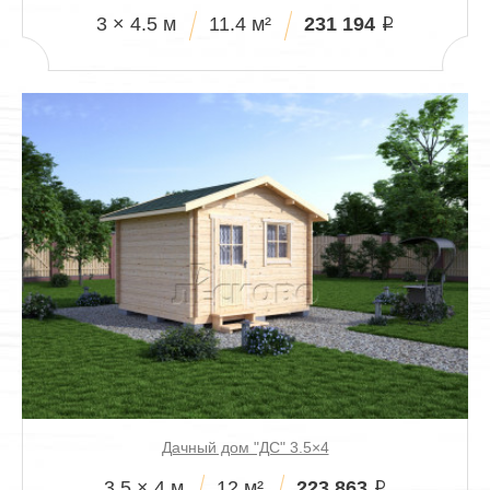
231 194
3 × 4.5 м
11.4 м²
i
Дачный дом "ДС" 3.5×4
223 863
3.5 × 4 м
12 м²
i