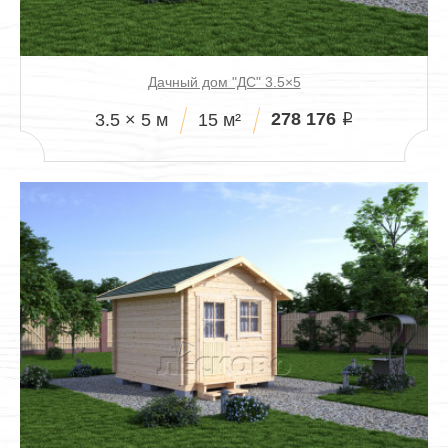
Дачный дом "ДС" 3.5×5
278 176
3.5 × 5 м
15 м²
i