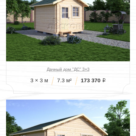
Павильоны
Дачный дом "ДС" 3×3
173 370
3 × 3 м
7.3 м²
i