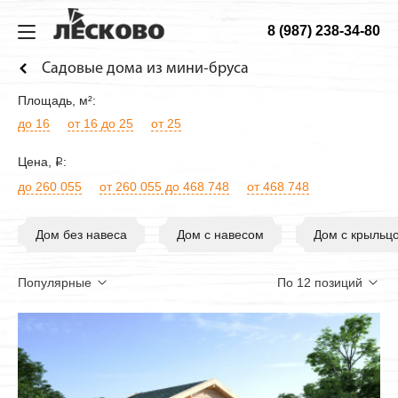
8 (987) 238-34-80
ИЗ МИНИБРУСА
ДОМА
ТЕХНОЛОГИЯ
О КОМПАНИИ
Садовые дома из мини-бруса
Дома
Садовые
Технология
О компании
Площадь
, м²:
Бани
Дачные
Материалы
Строительство
до 16
от 16 до 25
от 25
Беседки
Гостевые
Конструкция
Как заказать
Цена
,
:
i
до 260 055
от 260 055 до 468 748
от 468 748
Домики для детей
Сборка дома
Веранды
Фотогалерея
Дом без навеса
Дом с навесом
Дом с крыльц
Хоз. блоки
Садовая мебель
Будки для собак
Навесы для машин