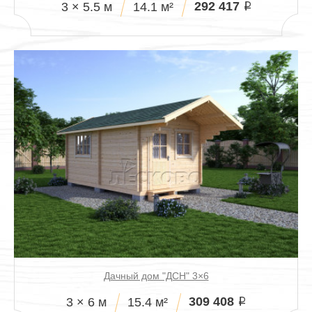
292 417
3 × 5.5 м
14.1 м²
i
Дачный дом "ДСН" 3×6
309 408
3 × 6 м
15.4 м²
i