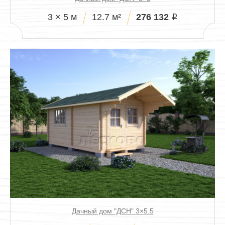
276 132
3 × 5 м
12.7 м²
i
Дачный дом "ДСН" 3×5.5