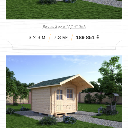
Павильоны
Дачный дом "ДСН" 3×3
189 851
3 × 3 м
7.3 м²
i