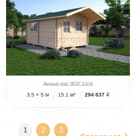
Дачный дом "ДСН" 3.5×5
294 637
3.5 × 5 м
15.1 м²
i
1
2
3