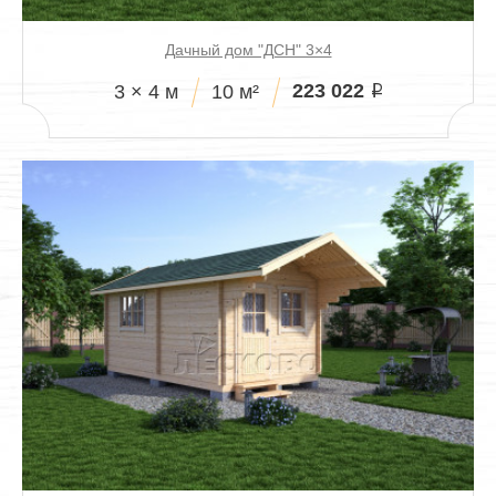
Дачный дом "ДСН" 3×4
223 022
3 × 4 м
10 м²
i