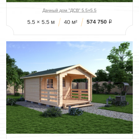
Дачный дом "ДСВ" 5.5×5.5
574 750
5.5 × 5.5 м
40 м²
i