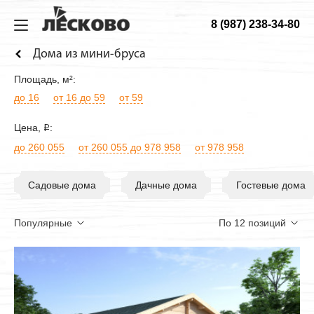
8 (987) 238-34-80
ИЗ МИНИБРУСА
ДОМА
ТЕХНОЛОГИЯ
О КОМПАНИИ
Дома из мини-бруса
Дома
Садовые
Технология
О компании
Площадь
, м²:
Бани
Дачные
Материалы
Строительство
до 16
от 16 до 59
от 59
Беседки
Гостевые
Конструкция
Как заказать
Цена
,
:
i
до 260 055
от 260 055 до 978 958
от 978 958
Домики для детей
Сборка дома
Веранды
Фотогалерея
Садовые дома
Дачные дома
Гостевые дома
Хоз. блоки
Садовая мебель
Будки для собак
Навесы для машин