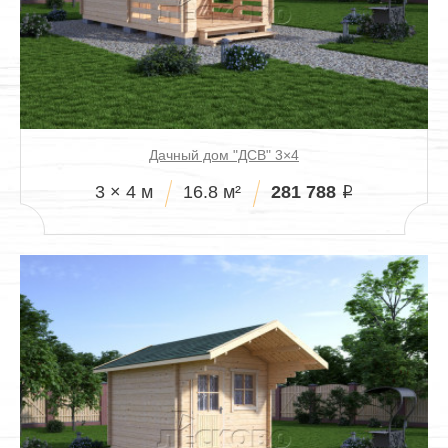
Дачный дом "ДСВ" 3×4
281 788
3 × 4 м
16.8 м²
i