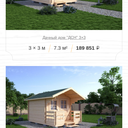
Дачный дом "ДСН" 3×3
189 851
3 × 3 м
7.3 м²
i