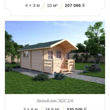
207 066
4 × 3 м
10 м²
i
Дачный дом "ДСК" 3×6
330 046
3 × 6 м
18.9 м²
i