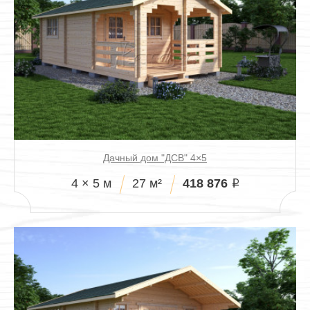
Павильоны
Дачный дом "ДСВ" 4×5
418 876
4 × 5 м
27 м²
i